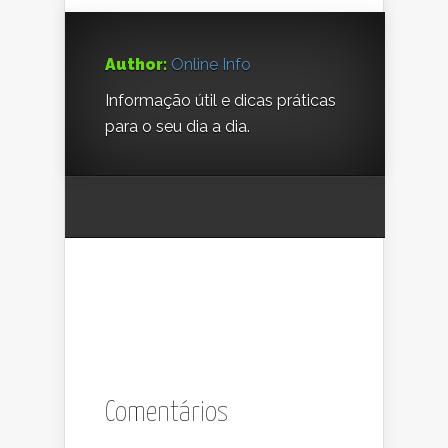
Author:
Online Info
Informação útil e dicas práticas
para o seu dia a dia.
Comentários