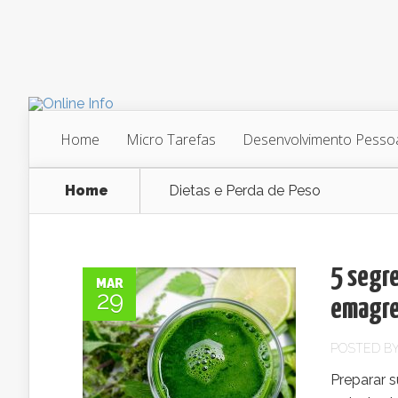
Home
Micro Tarefas
Desenvolvimento Pesso
Home
Dietas e Perda de Peso
5 segr
MAR
29
emagrec
POSTED B
Preparar s