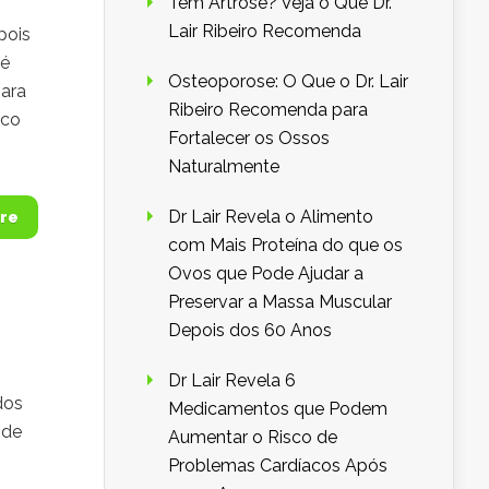
Tem Artrose? Veja o Que Dr.
Lair Ribeiro Recomenda
pois
 é
Osteoporose: O Que o Dr. Lair
para
Ribeiro Recomenda para
ico
Fortalecer os Ossos
Naturalmente
Dr Lair Revela o Alimento
re
com Mais Proteína do que os
Ovos que Pode Ajudar a
Preservar a Massa Muscular
Depois dos 60 Anos
Dr Lair Revela 6
dos
Medicamentos que Podem
 de
Aumentar o Risco de
Problemas Cardíacos Após