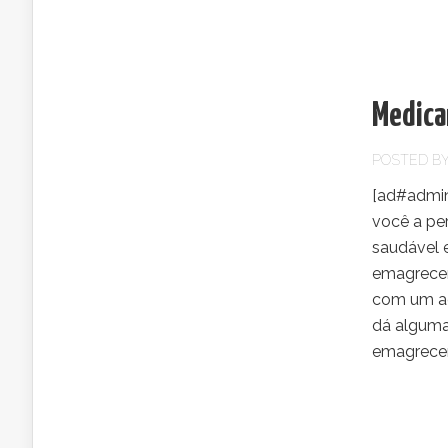
Medica
POSTED B
[ad#admin
você a pe
saudável 
emagrecer
com um ac
dá alguma
emagrecer