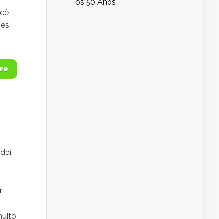
os 50 Anos
ocê
ves
re
daí,
r
muito