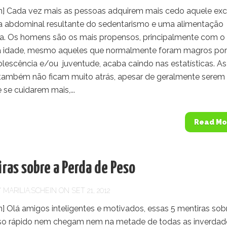
] Cada vez mais as pessoas adquirem mais cedo aquele ex
a abdominal resultante do sedentarismo e uma alimentação
a. Os homens são os mais propensos, principalmente com o
 idade, mesmo aqueles que normalmente foram magros por
lescência e/ou juventude, acaba caindo nas estatísticas. As
também não ficam muito atrás, apesar de geralmente serem
 se cuidarem mais,...
Read Mo
ras sobre a Perda de Peso
Y
MARILIA.SCHEIN
ON SET 21, 2012
] Olá amigos inteligentes e motivados, essas 5 mentiras sob
so rápido nem chegam nem na metade de todas as inverdad