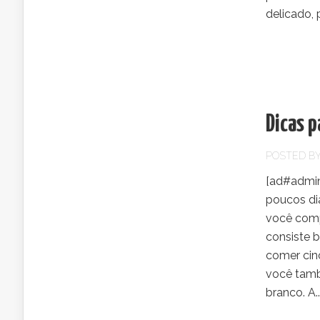
delicado, 
Dicas 
POSTED B
[ad#admi
poucos di
você comp
consiste 
comer cin
você tamb
branco. A..