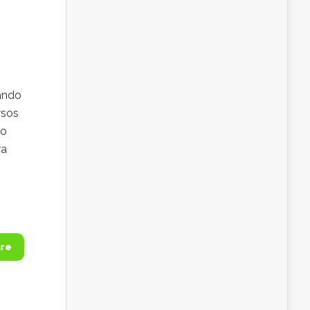
ando
rsos
ão
ra
re