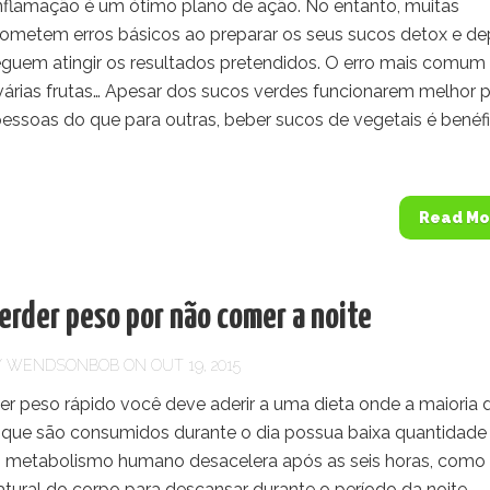
 inflamação é um ótimo plano de ação. No entanto, muitas
ometem erros básicos ao preparar os seus sucos detox e de
guem atingir os resultados pretendidos. O erro mais comum
 várias frutas… Apesar dos sucos verdes funcionarem melhor 
essoas do que para outras, beber sucos de vegetais é benéf
Read Mo
erder peso por não comer a noite
Y
WENDSONBOB
ON OUT 19, 2015
er peso rápido você deve aderir a uma dieta onde a maioria 
 que são consumidos durante o dia possua baixa quantidade
 O metabolismo humano desacelera após as seis horas, como
tural do corpo para descansar durante o período da noite.