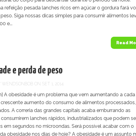
 refeição pesada lanches ricos em açúcar o gordura fará v
 peso. Siga nossas dicas simples para consumir alimentos le
0 e...
Read Mo
ade e perda de peso
Y
WENDSONBOB
ON SET 1, 2014
] A obesidade é um problema que vem aumentando a cada 
 crescente aumento do consumo de alimentos processados,
ados. A correria das grandes capitais acaba emburrando as
 consumirem lanches rápidos, industrializados que podem se
s em segundos no microondas. Será possível acabar com o
da obesidade nos dias de hoje? A obesidade é um assunto 