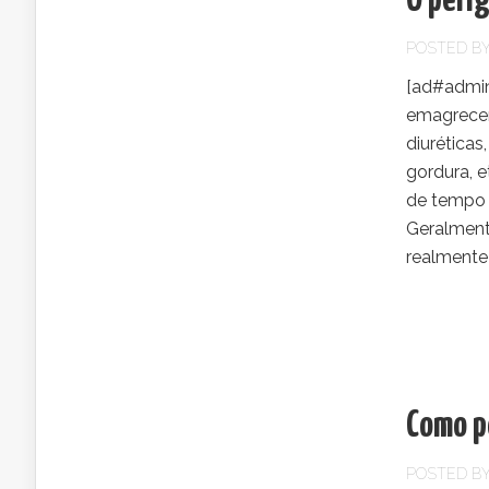
O peri
POSTED B
[ad#admin]
emagrecer
diuréticas
gordura, 
de tempo 
Geralment
realmente 
Como p
POSTED B