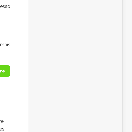
cesso
 mais
re
re
es