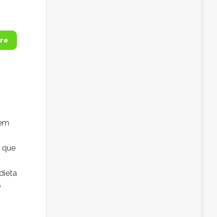
re
 em
a que
dieta
o