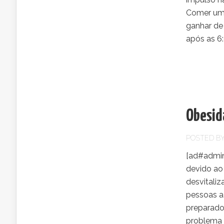
Comer uma
ganhar de
após as 6:0
Obesid
POSTED B
[ad#admin
devido ao
desvitaliz
pessoas a
preparado
problema 