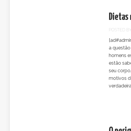
Dietas 
POSTED B
[ad#admin
a questão
homens es
estão sab
seu corpo
motivos d
verdadeir