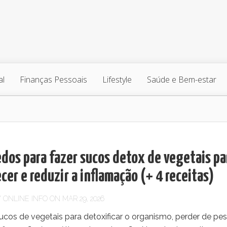
al
Finanças Pessoais
Lifestyle
Saúde e Bem-estar
edos para fazer sucos detox de vegetais pa
er e reduzir a inflamação (+ 4 receitas)
Y
ONLINE INFO
ON MAR 29, 2026
ucos de vegetais para detoxificar o organismo, perder de pe