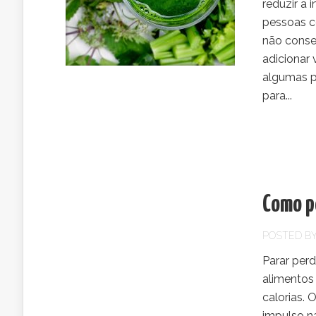
reduzir a
pessoas c
não conse
adicionar
algumas p
para...
Como p
POSTED B
Parar perd
alimentos
calorias.
impulso na