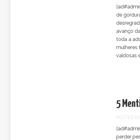
[ad#admin
de gordur
desregrad
avanço da
toda a ado
mulheres 
vaidosas e
5 Menti
POSTED B
[ad#admin
perder pe