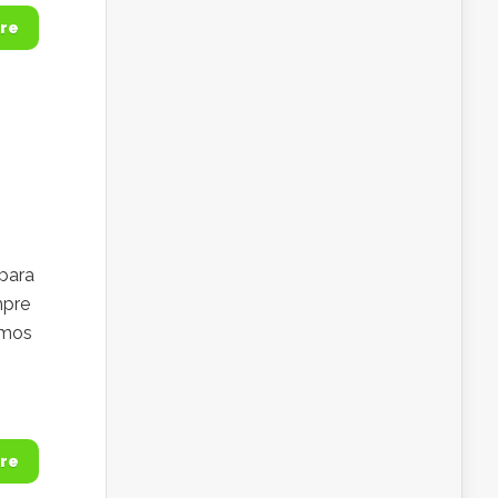
re
 para
mpre
emos
re