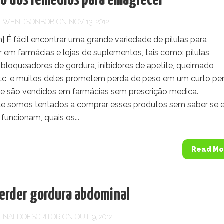
go dos remédios para emagrecer
Y
WENDSONBOB
ON NOV 13, 2012
 É fácil encontrar uma grande variedade de pílulas para
 em farmácias e lojas de suplementos, tais como: pílulas
, bloqueadores de gordura, inibidores de apetite, queimado
etc, e muitos deles prometem perda de peso em um curto pe
e são vendidos em farmácias sem prescrição medica.
e somos tentados a comprar esses produtos sem saber se e
funcionam, quais os...
Read Mo
erder gordura abdominal
Y
NALDOESCRITOR
ON OUT 9, 2012