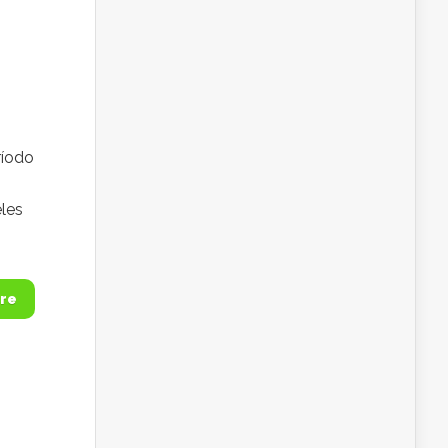
ríodo
les
re