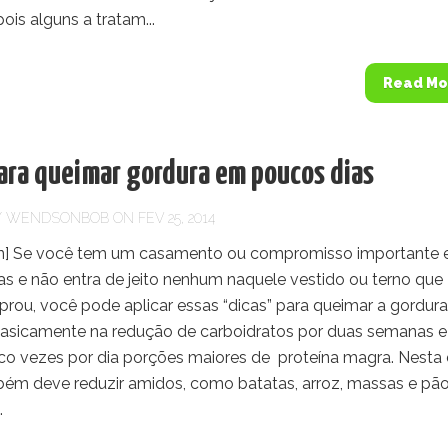
pois alguns a tratam...
Read Mo
para queimar gordura em poucos dias
Y
WENDSONBOB
ON FEV 25, 2014
n] Se você tem um casamento ou compromisso importante
as e não entra de jeito nenhum naquele vestido ou terno que
rou, você pode aplicar essas “dicas” para queimar a gordur
basicamente na redução de carboidratos por duas semanas e
co vezes por dia porções maiores de proteína magra. Nesta 
ém deve reduzir amidos, como batatas, arroz, massas e pã
.