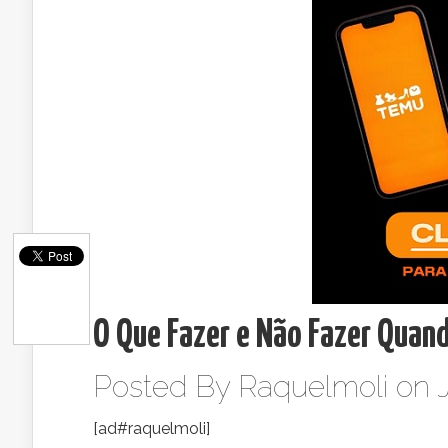
O Que Fazer e Não Fazer Quand
Posted By
Raquelmoli
on J
[ad#raquelmoli]