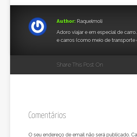
Author:
Raquelmoli
Adoro viajar e em especial de carr
e carros (como meio de transporte c
Share This Post On
Comentários
O seu endereço de email não será publicado.
Ca