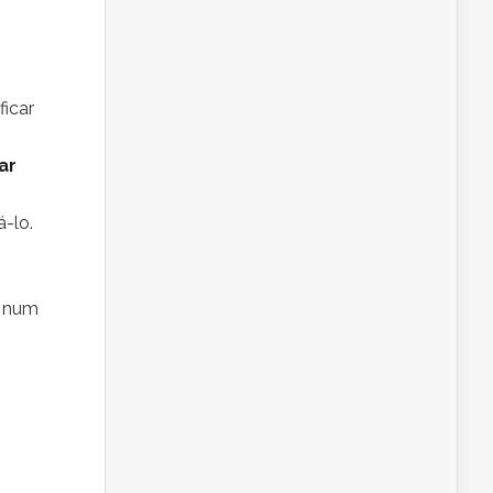
icar
ar
-lo.
s num