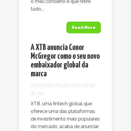
o meu conselho é que retire
tudo...
Read More
A XTB anuncia Conor
McGregor como o seu novo
embaixador global da
marca
POSTED BY
ONLINE INFO
ON SET
26, 2022
XTB, uma fintech global que
oferece uma das plataformas
de investimento mais populares
do mercado, acaba de anunciar