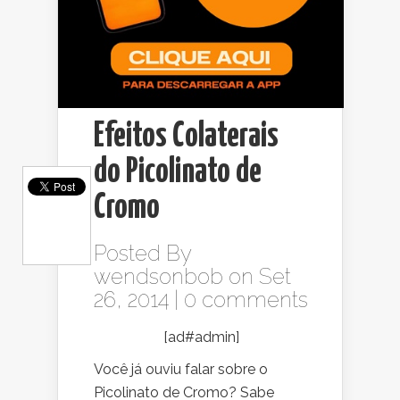
Efeitos Colaterais
do Picolinato de
Cromo
Posted By
wendsonbob
on Set
26, 2014 |
0 comments
[ad#admin]
Você já ouviu falar sobre o
Picolinato de Cromo? Sabe