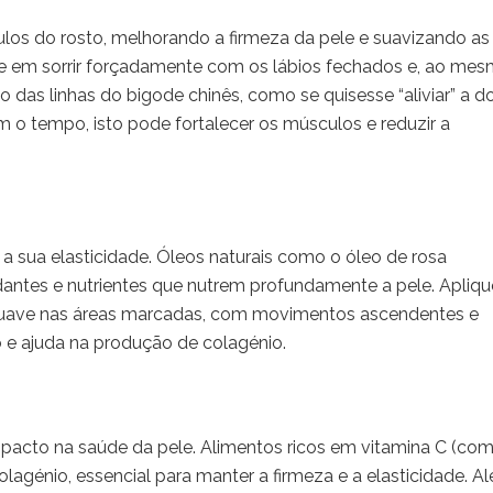
culos do rosto, melhorando a firmeza da pele e suavizando as
ste em sorrir forçadamente com os lábios fechados e, ao me
 das linhas do bigode chinês, como se quisesse “aliviar” a d
m o tempo, isto pode fortalecer os músculos e reduzir a
 a sua elasticidade. Óleos naturais como o óleo de rosa
dantes e nutrientes que nutrem profundamente a pele. Apliqu
uave nas áreas marcadas, com movimentos ascendentes e
o e ajuda na produção de colagénio.
pacto na saúde da pele. Alimentos ricos em vitamina C (co
olagénio, essencial para manter a firmeza e a elasticidade. A