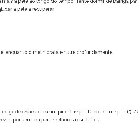
mais a pele ao longo do tempo. Tente dormir de barriga par
udar a pele a recuperar.
le, enquanto o mel hidrata e nutre profundamente.
do bigode chinês com um pincel limpo. Deixe actuar por 15–2
vezes por semana para melhores resultados.