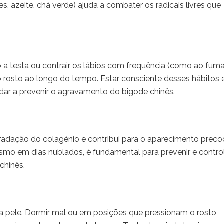
es, azeite, chá verde) ajuda a combater os radicais livres que
o a testa ou contrair os lábios com frequência (como ao fuma
o rosto ao longo do tempo. Estar consciente desses hábitos 
udar a prevenir o agravamento do bigode chinês.
radação do colagénio e contribui para o aparecimento preco
esmo em dias nublados, é fundamental para prevenir e contro
chinês.
da pele. Dormir mal ou em posições que pressionam o rosto