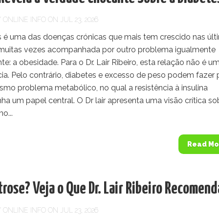
Y
ONLINE INFO
ON JUL 23, 2026
s é uma das doenças crónicas que mais tem crescido nas últ
muitas vezes acompanhada por outro problema igualmente
e: a obesidade. Para o Dr. Lair Ribeiro, esta relação não é u
ia. Pelo contrário, diabetes e excesso de peso podem fazer 
mo problema metabólico, no qual a resistência à insulina
 um papel central. O Dr lair apresenta uma visão crítica so
o...
Read Mo
rose? Veja o Que Dr. Lair Ribeiro Recomend
Y
ONLINE INFO
ON JUL 23, 2026