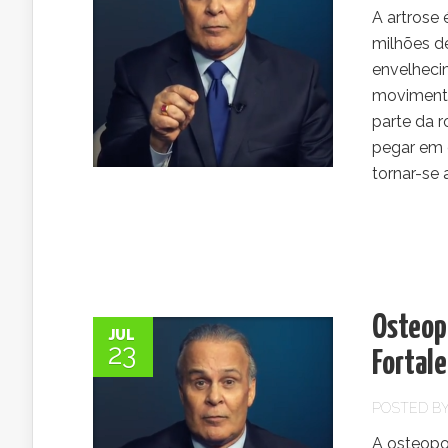
A artrose
milhões d
envelhecim
movimento
parte da r
pegar em 
tornar-se a
Osteopo
JUL
23
Fortal
POSTED B
A osteopo