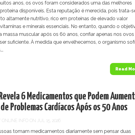
uitos anos, os ovos foram considerados uma das melhores
proteína disponíveis. Esta reputação é merecida, pois trata-s
o altamente nutritivo, rico em proteínas de elevado valor
 vitaminas e minerais essenciais. No entanto, quando o objeti
 a massa muscular após os 60 anos, confiar apenas nos ovos
ser suficiente. À medida que envelhecemos, o organismo sof
..
Read Mo
r Revela 6 Medicamentos que Podem Aument
 de Problemas Cardíacos Após os 50 Anos
Y
ONLINE INFO
ON JUL 15, 2026
ssoas tomam medicamentos diariamente sem pensar duas