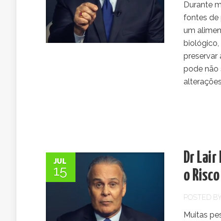
Durante m
fontes de 
um aliment
biológico,
preservar
pode não 
alterações.
Dr Lai
JUL
15
o Risco
POSTED B
Muitas pe