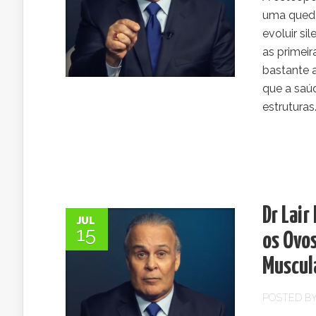
uma queda
evoluir s
as primeir
bastante a
que a saú
estruturas.
Dr Lair
JUL
15
os Ovos
Muscul
POSTED B