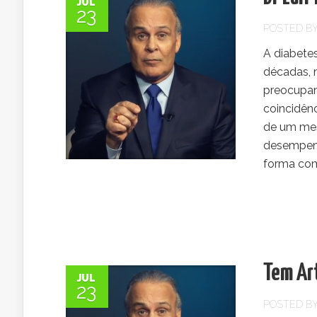
JUL
23
POSTED B
A diabete
décadas, 
preocupant
coincidênc
de um mes
desempenha
forma com
Tem Art
JUL
23
POSTED B