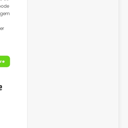
 pode
urgem
er
re
e