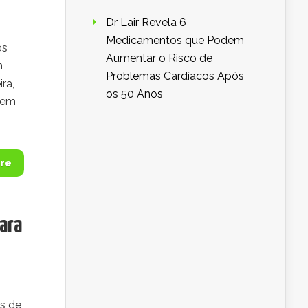
Dr Lair Revela 6
Medicamentos que Podem
os
Aumentar o Risco de
m
Problemas Cardíacos Após
ra,
os 50 Anos
dem
re
ara
s de