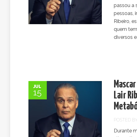
passou a s
pessoas, 
Ribeiro, 
quem tem 
diversos e
Mascar 
JUL
15
Lair Ri
Metabó
POSTED B
Durante m