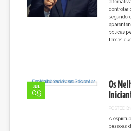
alternati
controlar 
segundo o 
aparentem
poucas pe
temas que
Os Melh
JUL
09
Inician
POSTED B
A espiritu
pessoas d