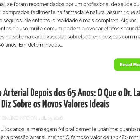
inal, se foram recomendados por um profissional de saúde ou
 comprados facilmente na farmácia, é natural assumir que s
e seguros. No entanto, a realidade é mais complexa. Alguns
tos de uso muito comum podem provocar efeitos secundá
es no sistema cardiovascular, sobretudo em pessoas com m
60 anos. Em determinados...
Read Mo
 Arterial Depois dos 65 Anos: O Que o Dr. La
 Diz Sobre os Novos Valores Ideais
Y
ONLINE INFO
ON JUL 15, 2026
uitos anos, a mensagem foi praticamente unânime: quanto 
iver a pressão arterial, melhor. O famoso valor de 120/80 m