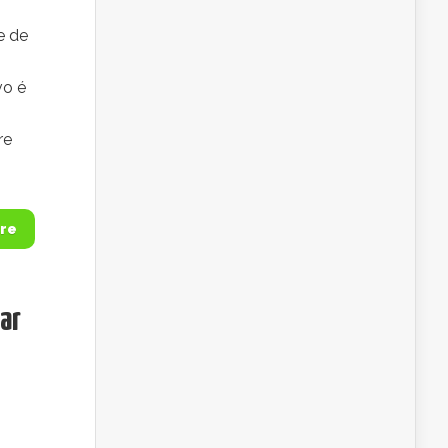
e de
vo é
re
re
ar