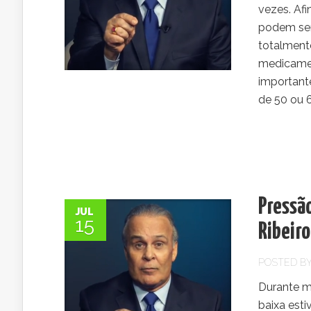
vezes. Af
podem ser
totalment
medicamen
important
de 50 ou 
Pressão
JUL
15
Ribeiro
POSTED B
Durante m
baixa est