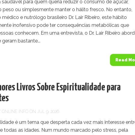
va saudável para quem queria reduzir o consumo de açúcar,
o peso ou simplesmente manter o hálito fresco. No entanto,
médico e nutrólogo brasileiro Dr. Lair Ribeiro, este hábito
ente inofensivo pode ter consequências metabólicas que
ssoas conhecem. Em uma entrevista, o Dr. Lair Ribeiro abor
 geram bastante...
Read Mo
ores Livros Sobre Espiritualidade para
tes
Y
ONLINE INFO
ON JUL 9, 2026
alidade é um tema que desperta cada vez mais interesse entr
e todas as idades. Num mundo marcado pelo stress, pela