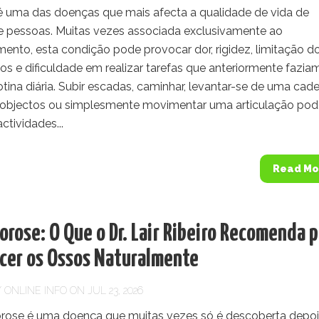
 é uma das doenças que mais afecta a qualidade de vida de
e pessoas. Muitas vezes associada exclusivamente ao
ento, esta condição pode provocar dor, rigidez, limitação d
s e dificuldade em realizar tarefas que anteriormente fazia
otina diária. Subir escadas, caminhar, levantar-se de uma cadei
objectos ou simplesmente movimentar uma articulação po
ctividades...
Read Mo
rose: O Que o Dr. Lair Ribeiro Recomenda p
ecer os Ossos Naturalmente
Y
ONLINE INFO
ON JUL 23, 2026
rose é uma doença que muitas vezes só é descoberta depoi