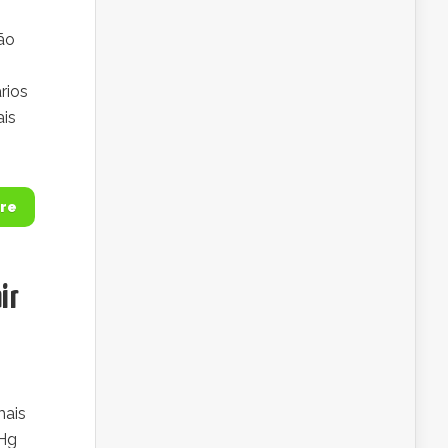
ão
rios
ais
re
ir
mais
mHg