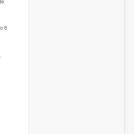
de
 o 8
e
y