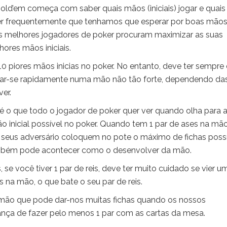
ld’em começa com saber quais mãos (iniciais) jogar e quais
quer frequentemente que tenhamos que esperar por boas mão
Os melhores jogadores de poker procuram maximizar as suas
res mãos iniciais.
s 10 piores mãos inicias no poker. No entanto, deve ter sempr
rmar-se rapidamente numa mão não tão forte, dependendo da
ver.
o que todo o jogador de poker quer ver quando olha para 
ão inicial possível no poker. Quando tem 1 par de ases na mão
s seus adversário coloquem no pote o máximo de fichas possí
também pode acontecer como o desenvolver da mão.
, se você tiver 1 par de reis, deve ter muito cuidado se vier u
 na mão, o que bate o seu par de reis.
 mão que pode dar-nos muitas fichas quando os nossos
rança de fazer pelo menos 1 par com as cartas da mesa.