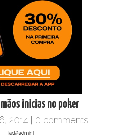
 mãos inicias no poker
6, 2014 |
0 comments
[ad#admin]