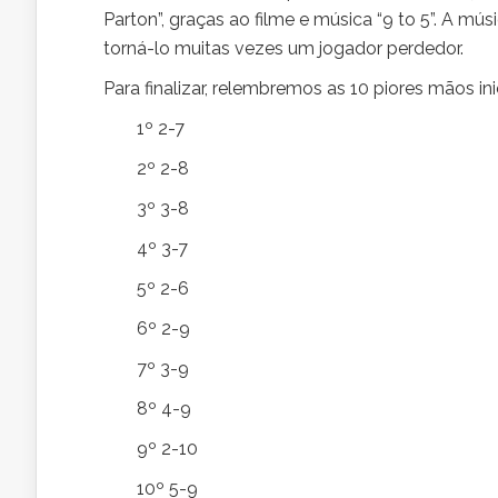
Parton”, graças ao filme e música “9 to 5”. A mú
torná-lo muitas vezes um jogador perdedor.
Para finalizar, relembremos as 10 piores mãos ini
1º 2-7
2º 2-8
3º 3-8
4º 3-7
5º 2-6
6º 2-9
7º 3-9
8º 4-9
9º 2-10
10º 5-9