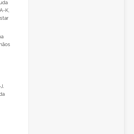
juda
 A-K,
star
ma
 mãos
J.
 da