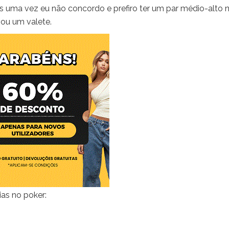
s uma vez eu não concordo e prefiro ter um par médio-alto 
 ou um valete.
ias no poker: