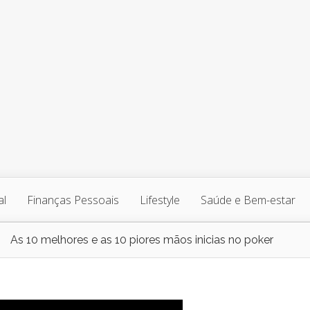
al
Finanças Pessoais
Lifestyle
Saúde e Bem-estar
As 10 melhores e as 10 piores mãos inicias no poker