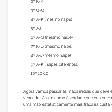
2º K-K
3º Q-Q
4º A-K (mesmo naipe)
5º J-J
6º A-Q (mesmo naipe)
7º K-Q (mesmo naipe)
8º A-J (mesmo naipe)
9º A-K (naipes diferentes)
10º 10-10
Agora vamos passar às mãos iniciais que deve ev
vencedor. Assim como é verdade que qualquer
uma mão estatisticamente mais fraca irá custar-