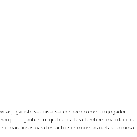
itar jogar, isto se quiser ser conhecido com um jogador
 mão pode ganhar em qualquer altura, também é verdade qu
lhe mais fichas para tentar ter sorte com as cartas da mesa.