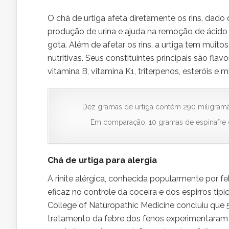
O chá de urtiga afeta diretamente os rins, dado
produção de urina e ajuda na remoção de ácido úr
gota. Além de afetar os rins, a urtiga tem muit
nutritivas. Seus constituintes principais são fla
vitamina B, vitamina K1, triterpenos, esteróis e mi
Dez gramas de urtiga contém 290 miligrama
Em comparação, 10 gramas de espinafre c
Chá de urtiga para alergia
A rinite alérgica, conhecida popularmente por f
eficaz no controle da coceira e dos espirros t
College of Naturopathic Medicine concluiu que 5
tratamento da febre dos fenos experimentaram