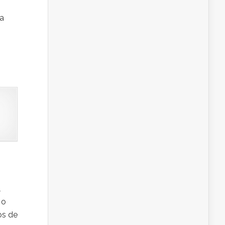
 a
l
 o
os de