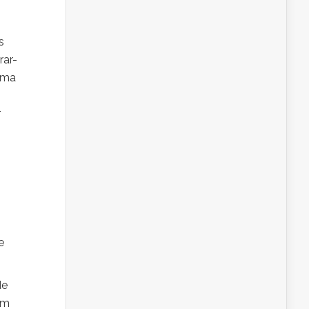
s
rar-
ema
r
e
de
ém