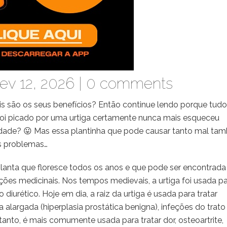
ev 12, 2026 |
0 comments
is são os seus benefícios? Então continue lendo porque tudo
 foi picado por uma urtiga certamente nunca mais esqueceu
rdade? 😛 Mas essa plantinha que pode causar tanto mal t
s problemas…
a planta que floresce todos os anos e que pode ser encontrad
ões medicinais. Nos tempos medievais, a urtiga foi usada p
 diurético. Hoje em dia, a raiz da urtiga é usada para tratar
 alargada (hiperplasia prostática benigna), infeções do trato
retanto, é mais comumente usada para tratar dor, osteoartrite,