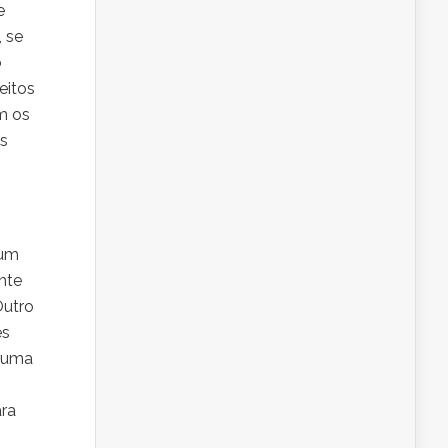
e
 se
o
eitos
m os
es
 um
ente
Outro
es
 (uma
ara