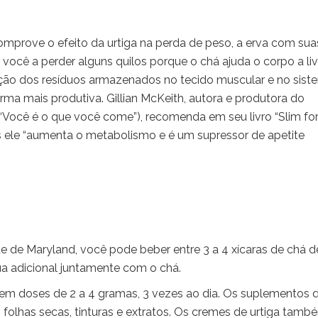
mprove o efeito da urtiga na perda de peso, a erva com sua
ocê a perder alguns quilos porque o chá ajuda o corpo a liv
ução dos resíduos armazenados no tecido muscular e no sist
orma mais produtiva. Gillian McKeith, autora e produtora do
“Você é o que você come”), recomenda em seu livro “Slim fo
pois ele “aumenta o metabolismo e é um supressor de apetite
 de Maryland, você pode beber entre 3 a 4 xícaras de chá d
ua adicional juntamente com o chá.
 em doses de 2 a 4 gramas, 3 vezes ao dia. Os suplementos 
o folhas secas, tinturas e extratos. Os cremes de urtiga tamb