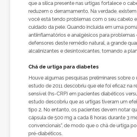
que a sílica presente nas urtigas fortalece o c
reduzem o derramamento. Na verdade, existem i
você está tendo problemas com o seu cabelo e 
cuidado da pele. Quando incluída em uma pomad
antiinflamatórios e analgésicos para problem
defensores deste remédio natural, a grande quan
alcalinizantes e desintoxicantes, tornando a pl
Chá de urtiga para diabetes
Houve algumas pesquisas preliminares sobre o u
estudo de 2011 descobriu que ele foi eficaz na r
sensível (hs-CRP) em pacientes diabéticos ver
estudo descobriu que as urtigas tiveram um efei
tipo 2. No entanto, os pacientes devem notar q
cápsula de 500 mg a cada 8 horas durante 3 
convencionais”, de modo que o chá de urtiga 
pré-diabéticos.