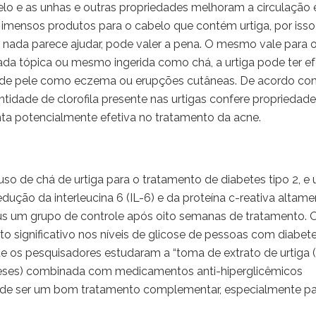
abelo e as unhas e outras propriedades melhoram a circulação 
mensos produtos para o cabelo que contém urtiga, por isso,
nada parece ajudar, pode valer a pena. O mesmo vale para 
a tópica ou mesmo ingerida como chá, a urtiga pode ter ef
as de pele como eczema ou erupções cutâneas. De acordo co
tidade de clorofila presente nas urtigas confere propriedad
anta potencialmente efetiva no tratamento da acne.
so de chá de urtiga para o tratamento de diabetes tipo 2, e
edução da interleucina 6 (IL-6) e da proteína c-reativa altam
sus um grupo de controle após oito semanas de tratamento. 
to significativo nos níveis de glicose de pessoas com diabet
ue os pesquisadores estudaram a “toma de extrato de urtiga
meses) combinada com medicamentos anti-hiperglicêmicos
pode ser um bom tratamento complementar, especialmente p