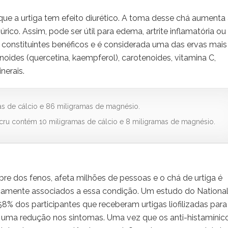
 que a urtiga tem efeito diurético. A toma desse chá aumenta
ico. Assim, pode ser útil para edema, artrite inflamatória ou
os constituintes benéficos e é considerada uma das ervas mais
vonoides (quercetina, kaempferol), carotenoides, vitamina C,
nerais.
s de cálcio e 86 miligramas de magnésio.
ru contém 10 miligramas de cálcio e 8 miligramas de magnésio.
ebre dos fenos, afeta milhões de pessoas e o chá de urtiga é
ipicamente associados a essa condição. Um estudo do Nationa
8% dos participantes que receberam urtigas liofilizadas para
 uma redução nos sintomas. Uma vez que os anti-histamínic