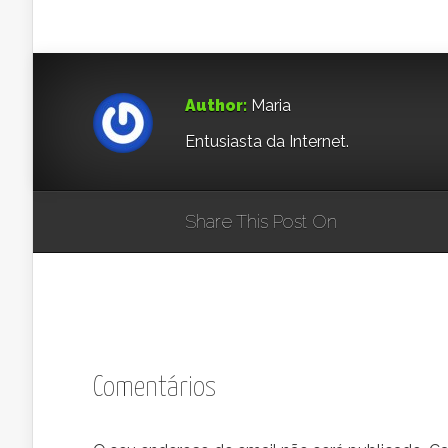
Author:
Maria
Entusiasta da Internet.
Share This Post On
Comentários