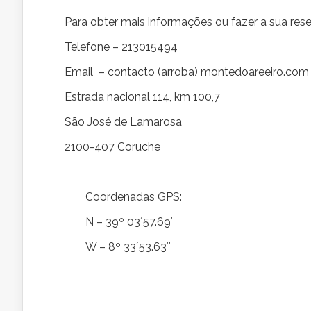
Para obter mais informações ou fazer a sua rese
Telefone – 213015494
Email – contacto (arroba) montedoareeiro.com
Estrada nacional 114, km 100,7
São José de Lamarosa
2100-407 Coruche
Coordenadas GPS:
N – 39º 03´57.69″
W – 8º 33´53.63″