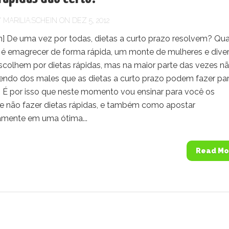
Y
MARILIA.SCHEIN
ON DEZ 5, 2012
] De uma vez por todas, dietas a curto prazo resolvem? Qu
 é emagrecer de forma rápida, um monte de mulheres e dive
colhem por dietas rápidas, mas na maior parte das vezes n
endo dos males que as dietas a curto prazo podem fazer pa
. É por isso que neste momento vou ensinar para você os
e não fazer dietas rápidas, e também como apostar
amente em uma ótima...
Read Mo