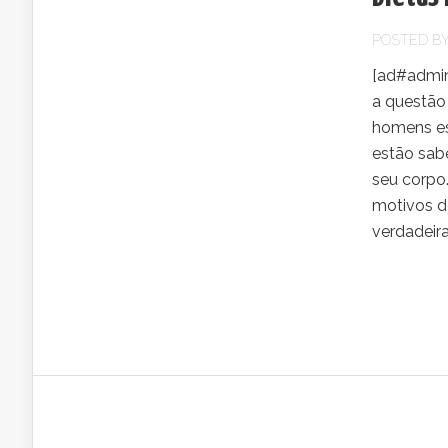
POSTED B
[ad#admin
a questão
homens es
estão sab
seu corpo
motivos d
verdadeir