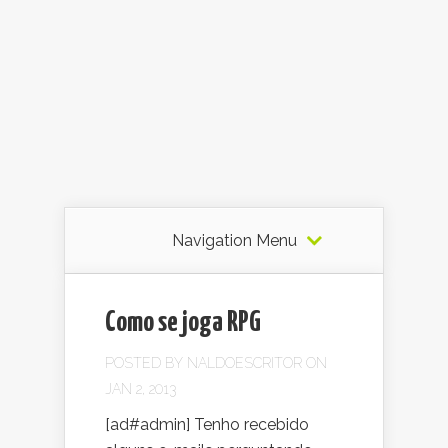
Navigation Menu
Como se joga RPG
POSTED BY
NALDOESCRITOR
ON
JAN 2, 2013
[ad#admin] Tenho recebido