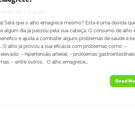
Y
MARIA
ON JUL 19, 2010
] Será que o alho emagrece mesmo? Esta é uma dúvida qu
e algum dia já passou pela sua cabeça. O consumo de alho 
benéfico e ajuda a combater alguns problemas de saúde e 
l. O alho já provou a sua eficácia com problemas como: –
 elevado; – hipertensão arterial; – problemas gastrointestinais
smas; – entre outros. O alho emagrece...
Read Mo