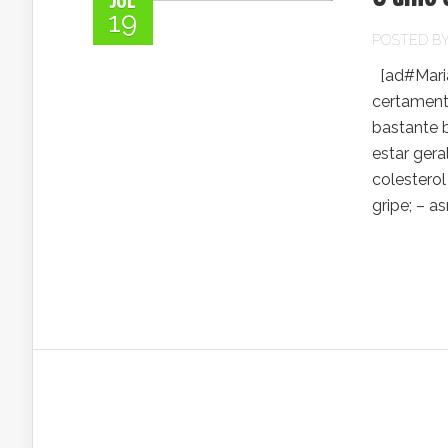
JUL
19
POSTED B
[ad#Maria
certament
bastante 
estar gera
colesterol
gripe; – a