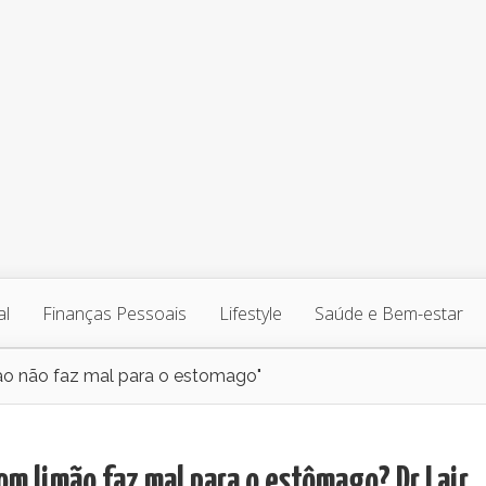
al
Finanças Pessoais
Lifestyle
Saúde e Bem-estar
o não faz mal para o estomago"
m limão faz mal para o estômago? Dr Lair