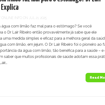
 Explica
Y
ONLINE INFO
ON JUL 21, 2025
a água com limão faz mal para o estômago? Se você
 o Dr Lair Ribeiro então provavelmente já sabe que ele
 uma medida simples e eficaz para a melhora geral da saúde
ua com limão, em jejum. O Dr Lair Ribeiro foi o pioneiro ao f
portância da água com limão, tão benéfica para a saúde – e 
 em saber que muitos profissionais de saúde adotam essa prát
ir...
Read Mo