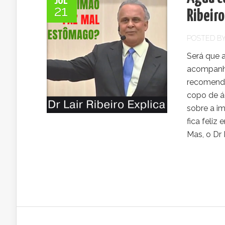
JUL
21
Ribeiro
POSTED B
Será que 
acompanha
recomenda
copo de ág
sobre a im
fica feliz
Mas, o Dr La