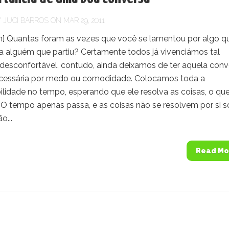
Y
JUCI BARROS
ON MAR 29, 2011
] Quantas foram as vezes que você se lamentou por algo q
 a alguém que partiu? Certamente todos já vivenciámos tal
desconfortável, contudo, ainda deixamos de ter aquela conv
 necessária por medo ou comodidade. Colocamos toda a
ilidade no tempo, esperando que ele resolva as coisas, o qu
 O tempo apenas passa, e as coisas não se resolvem por si s
o...
Read Mo