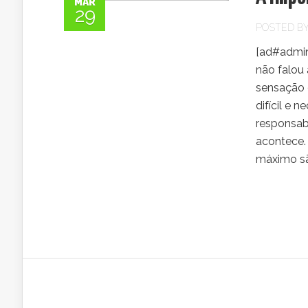
MAR
29
POSTED B
[ad#admin
não falou
sensação 
difícil e
responsab
acontece.
máximo sã