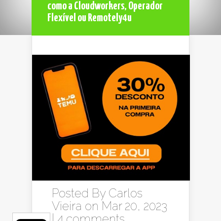
como a Cloudworkers, Operador
Flexível ou Remotely4u
Posted By
Carlos
Vieira
on Mar 20, 2023
|
4 comments