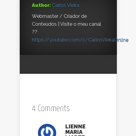
Author:
Carlos Vieira
Webmaster / Criador de
Conteúdos | Visite o meu canal
??
https://youtube.com/c/CarlosVieiraOnline
4 Comments
LIENNE
MARIA