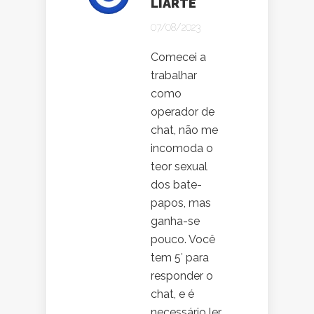
LIARTE
07/08/2023
Comecei a
trabalhar
como
operador de
chat, não me
incomoda o
teor sexual
dos bate-
papos, mas
ganha-se
pouco. Você
tem 5′ para
responder o
chat, e é
necessário ler