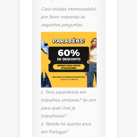
Caso estejas interessado(a),
por favor responda às
seguintes perguntas:
Tens experiência em
trabalhos similares? Se sim,
para qual chat já
trabalhaste?
Reside há quanto anos
em Portugal?