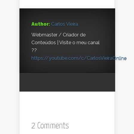
Author:
Carlos Vieira
Webmaster / Criador de
Conteúdos | Visite o meu canal
??
https://youtube.com/c/CarlosVieiraOnline
2 Comments