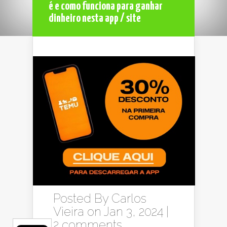
é e como funciona para ganhar
dinheiro nesta app / site
Posted By
Carlos
Vieira
on Jan 3, 2024 |
2 comments