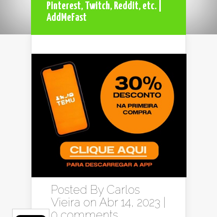
Pinterest, Twitch, Reddit, etc. |
AddMeFast
Posted By
Carlos
Vieira
on Abr 14, 2023 |
0 comments