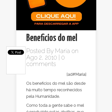
Beneficios do mel
Posted By
Maria
on
Ago 2, 2010 |
0
comments
[ad#Maria]
Os beneficios do mel são desde
há muito tempo reconhecidos
pela Humanidade.
Como toda a gente sabe o mel
é produzido pelas abelhas, que