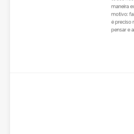
maneira e
motivo: f
é preciso 
pensar e ag