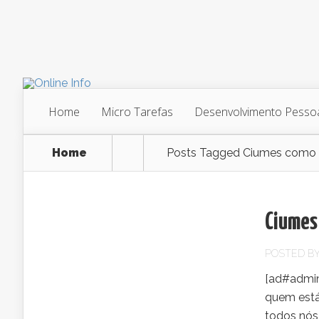
Home
Micro Tarefas
Desenvolvimento Pesso
Home
Posts Tagged
Ciumes como u
Ciumes
POSTED B
[ad#admin
quem está
todos nós