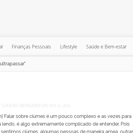
al
Finanças Pessoais
Lifestyle
Saúde e Bem-estar
ltrapassar"
Y
SANDRA BERNARDI
ON MAI 11, 2011
] Falar sobre ciúmes é um pouco complexo e as vezes para
 lendo, é algo extremamente complicado de entender. Pois
 sentimos ciúmes, algumas pessoas de maneira amea, outra