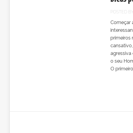
POSTED B
Começar a
interessan
primeiros
cansativo
agressiva 
o seu Hom
O primeiro