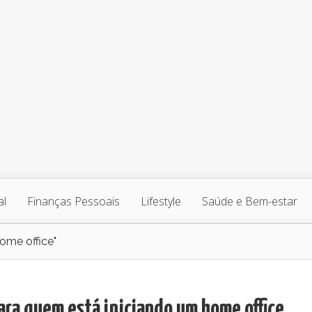
al
Finanças Pessoais
Lifestyle
Saúde e Bem-estar
ome office"
ara quem está iniciando um home office