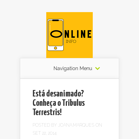
Navigation Menu
Está desanimado?
Conheça o Tribulus
Terrestris!
POSTED BY
JOANA.MARQUES
ON
SET 22, 2014