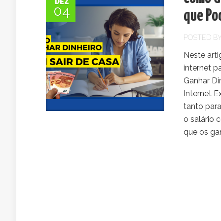
DEZ
04
que Pod
POSTED B
Neste arti
internet p
Ganhar Di
Internet E
tanto par
o salário
que os gan