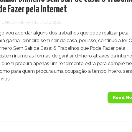
e Fazer pela Internet
Y
CARLOS VIEIRA
ON DEZ 4, 2024
go vou abordar alguns dos trabalhos que pode realizar pela
ara ganhar dinheiro sem sair de casa, por isso, continue a ler.
nheiro Sem Sair de Casa: 6 Trabalhos que Pode Fazer pela
xistem inúmeras formas de ganhar dinheiro através da interne
a quem procura apenas um rendimento extra para compleme
 como para quem procura uma ocupação a tempo inteiro, se
hos...
Read Mo