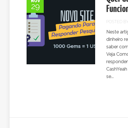
NOV
29
Funcio
POSTED B
Neste art
dinheiro 
saber com
Veja Como
responden
CashYeah
se...