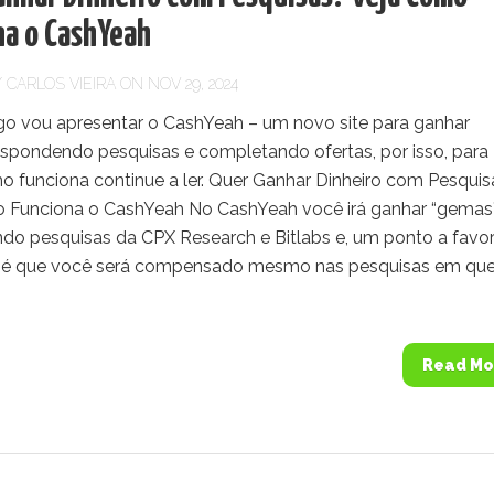
na o CashYeah
Y
CARLOS VIEIRA
ON NOV 29, 2024
igo vou apresentar o CashYeah – um novo site para ganhar
respondendo pesquisas e completando ofertas, por isso, para
o funciona continue a ler. Quer Ganhar Dinheiro com Pesquis
 Funciona o CashYeah No CashYeah você irá ganhar “gemas
do pesquisas da CPX Research e Bitlabs e, um ponto a favo
 é que você será compensado mesmo nas pesquisas em qu
Read Mo