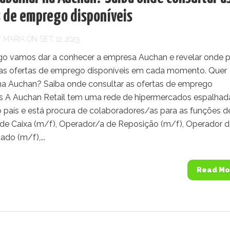
s de emprego disponíveis
Y
MARIA
ON SET 12, 2023
igo vamos dar a conhecer a empresa Auchan e revelar onde 
 as ofertas de emprego disponíveis em cada momento. Quer
 na Auchan? Saiba onde consultar as ofertas de emprego
is A Auchan Retail tem uma rede de hipermercados espalhad
o país e está procura de colaboradores/as para as funções d
de Caixa (m/f), Operador/a de Reposição (m/f), Operador 
do (m/f),...
Read Mo