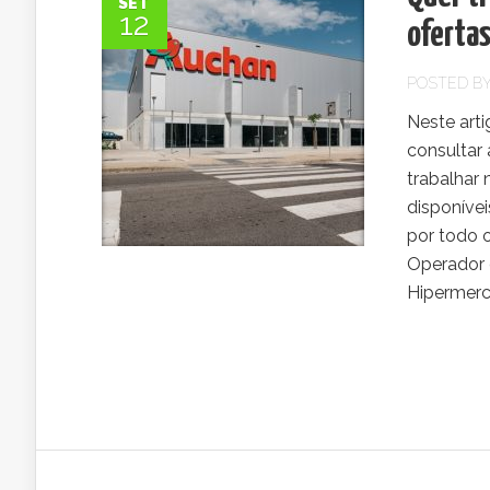
SET
12
oferta
POSTED B
Neste art
consultar
trabalhar
disponíve
por todo 
Operador 
Hipermerca