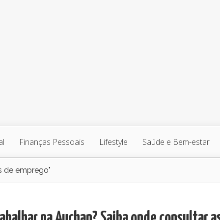
al
Finanças Pessoais
Lifestyle
Saúde e Bem-estar
s de emprego"
abalhar na Auchan? Saiba onde consultar a