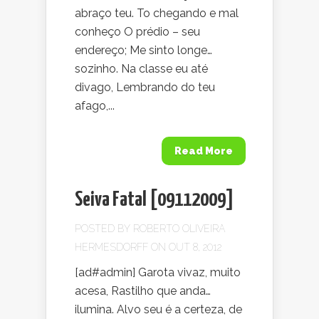
abraço teu. To chegando e mal
conheço O prédio – seu
endereço; Me sinto longe…
sozinho. Na classe eu até
divago, Lembrando do teu
afago,...
Read More
Seiva Fatal [09112009]
POSTED BY
ROBERTO OLIVEIRA
HERMESDORFF
ON OUT 8, 2012
[ad#admin] Garota vivaz, muito
acesa, Rastilho que anda…
ilumina. Alvo seu é a certeza, de