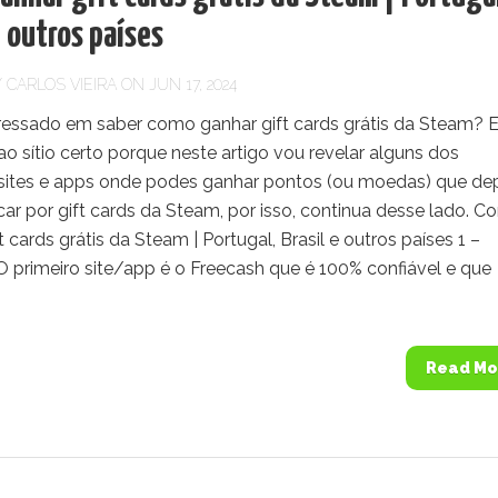
e outros países
Y
CARLOS VIEIRA
ON JUN 17, 2024
eressado em saber como ganhar gift cards grátis da Steam? 
o sítio certo porque neste artigo vou revelar alguns dos
sites e apps onde podes ganhar pontos (ou moedas) que de
ar por gift cards da Steam, por isso, continua desse lado. 
t cards grátis da Steam | Portugal, Brasil e outros países 1 –
O primeiro site/app é o Freecash que é 100% confiável e que
Read Mo