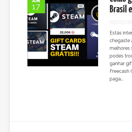
JUN
17
Brasil 
POSTED B
Estás int
chegaste a
melhores 
podes troc
ganhar gif
Freecash 
paga...