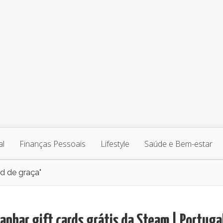
al
Finanças Pessoais
Lifestyle
Saúde e Bem-estar
rd de graça"
nhar gift cards grátis da Steam | Portuga