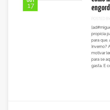
OUT
17
engord
POSTED B
[ad#migue
propícia 
para que,
Inverno? A
motivar l
para se a
gasta. E c