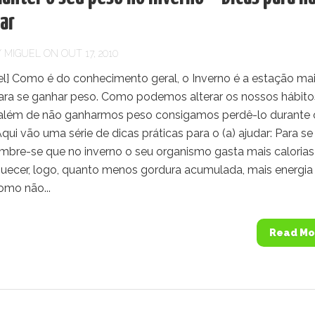
ar
Y
MIGUEL
ON OUT 17, 2010
l] Como é do conhecimento geral, o Inverno é a estação ma
para se ganhar peso. Como podemos alterar os nossos hábito
 além de não ganharmos peso consigamos perdê-lo durante 
qui vão uma série de dicas práticas para o (a) ajudar: Para se
embre-se que no inverno o seu organismo gasta mais calorias
quecer, logo, quanto menos gordura acumulada, mais energia
omo não...
Read Mo