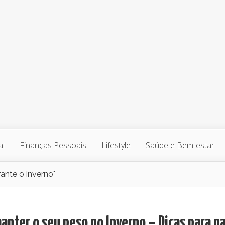
al
Finanças Pessoais
Lifestyle
Saúde e Bem-estar
ante o inverno"
nter o seu peso no Inverno – Dicas para n