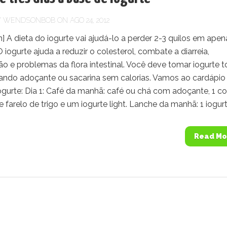
Y
WENDSONBOB
ON AGO 24, 2012
 A dieta do iogurte vai ajudá-lo a perder 2-3 quilos em apen
 O iogurte ajuda a reduzir o colesterol, combate a diarreia,
o e problemas da flora intestinal. Você deve tomar iogurte 
sando adoçante ou sacarina sem calorias. Vamos ao cardápio
ogurte: Dia 1: Café da manhã: café ou chá com adoçante, 1 co
 farelo de trigo e um iogurte light. Lanche da manhã: 1 iogurte
Read Mo