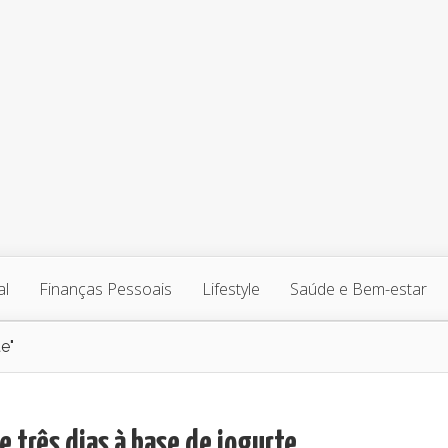
al
Finanças Pessoais
Lifestyle
Saúde e Bem-estar
e"
e três dias à base de iogurte