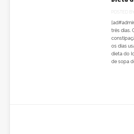
POSTED B
[ad#admin]
três dias.
constipaçã
os dias u
dieta do I
de sopa de