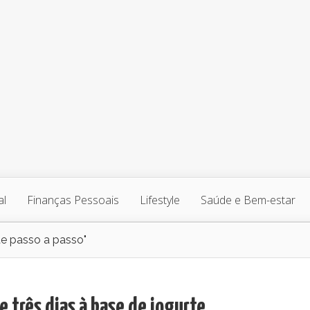
al
Finanças Pessoais
Lifestyle
Saúde e Bem-estar
te passo a passo"
e três dias à base de iogurte