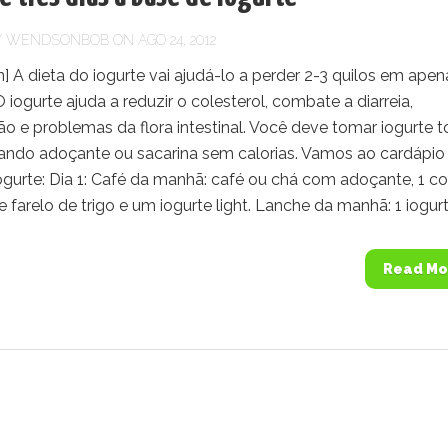
Y
WENDSONBOB
ON AGO 24, 2012
 A dieta do iogurte vai ajudá-lo a perder 2-3 quilos em apen
 O iogurte ajuda a reduzir o colesterol, combate a diarreia,
o e problemas da flora intestinal. Você deve tomar iogurte 
sando adoçante ou sacarina sem calorias. Vamos ao cardápio
ogurte: Dia 1: Café da manhã: café ou chá com adoçante, 1 co
 farelo de trigo e um iogurte light. Lanche da manhã: 1 iogurte
Read Mo