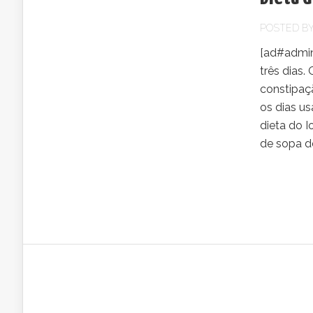
POSTED B
[ad#admin]
três dias.
constipaçã
os dias u
dieta do I
de sopa de