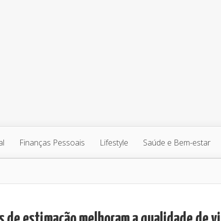
al
Finanças Pessoais
Lifestyle
Saúde e Bem-estar
s de estimação melhoram a qualidade de v