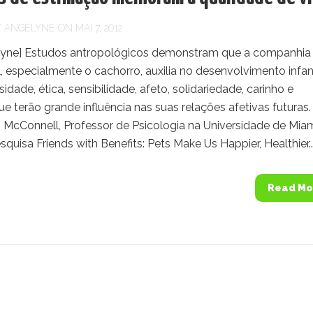
Y
ANGELYNE
ON MAI 7, 2012
yne] Estudos antropológicos demonstram que a companhia
 especialmente o cachorro, auxilia no desenvolvimento infant
idade, ética, sensibilidade, afeto, solidariedade, carinho e
ue terão grande influência nas suas relações afetivas futuras.
R. McConnell, Professor de Psicologia na Universidade de Miam
quisa Friends with Benefits: Pets Make Us Happier, Healthier..
Read Mo