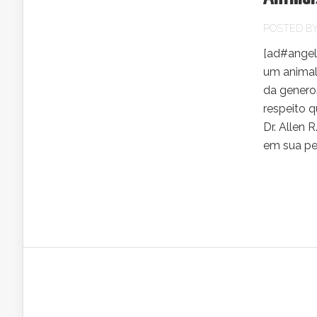
POSTED B
[ad#angel
um animal,
da generos
respeito q
Dr. Allen 
em sua pes