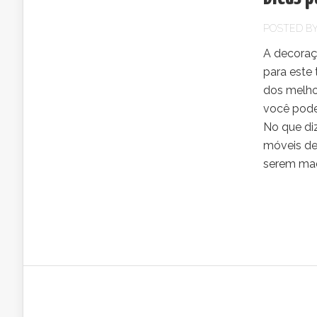
POSTED B
A decoraçã
para este
dos melhor
você pode
No que di
móveis de
serem made