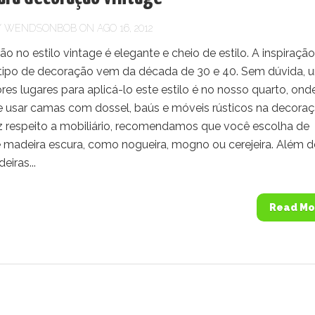
Y
WENDSONBOB
ON AGO 16, 2012
o no estilo vintage é elegante e cheio de estilo. A inspiração
 tipo de decoração vem da década de 30 e 40. Sem dúvida, 
es lugares para aplicá-lo este estilo é no nosso quarto, ond
 usar camas com dossel, baús e móveis rústicos na decoraç
z respeito a mobiliário, recomendamos que você escolha de
 madeira escura, como nogueira, mogno ou cerejeira. Além d
iras...
Read Mo