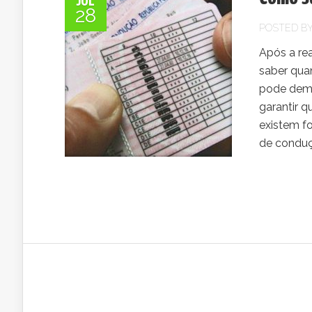
JUL
28
POSTED B
Após a re
saber quan
pode demo
garantir q
existem fo
de conduçã