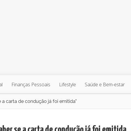
al
Finanças Pessoais
Lifestyle
Saúde e Bem-estar
a carta de condução já foi emitida"
ber se a carta de condução já foi emitida