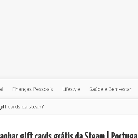
al
Finanças Pessoais
Lifestyle
Saúde e Bem-estar
ift cards da steam"
nhar gift cards grátis da Steam | Portuga