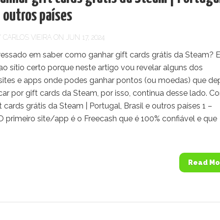
e outros países
Y
CARLOS VIEIRA
ON JUN 17, 2024
eressado em saber como ganhar gift cards grátis da Steam? 
o sítio certo porque neste artigo vou revelar alguns dos
sites e apps onde podes ganhar pontos (ou moedas) que de
ar por gift cards da Steam, por isso, continua desse lado. 
t cards grátis da Steam | Portugal, Brasil e outros países 1 –
O primeiro site/app é o Freecash que é 100% confiável e que
Read Mo