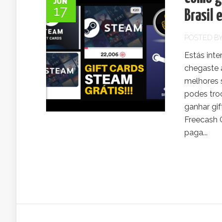
JUN
17
Brasil 
POSTED B
Estás int
chegaste a
melhores 
podes troc
ganhar gif
Freecash 
paga...