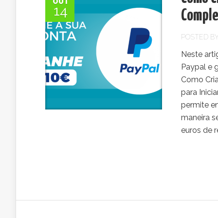
OUT
14
Complet
POSTED B
Neste art
Paypal e 
Como Cria
para Inic
permite e
maneira se
euros de 