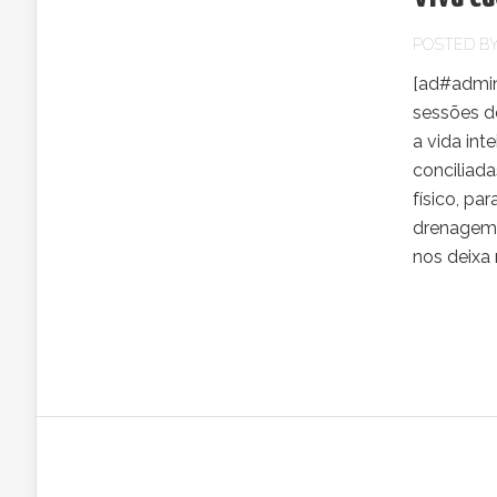
POSTED B
[ad#admin
sessões d
a vida in
conciliada
físico, pa
drenagem 
nos deixa 