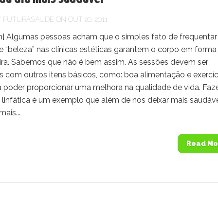
Y
FUTURASAUDE
ON OUT 20, 2011
] Algumas pessoas acham que o simples fato de frequentar
e “beleza” nas clínicas estéticas garantem o corpo em forma
teira. Sabemos que não é bem assim. As sessões devem ser
s com outros itens básicos, como: boa alimentação e exercíc
ra poder proporcionar uma melhora na qualidade de vida. Faz
linfática é um exemplo que além de nos deixar mais saudáve
mais...
Read Mo