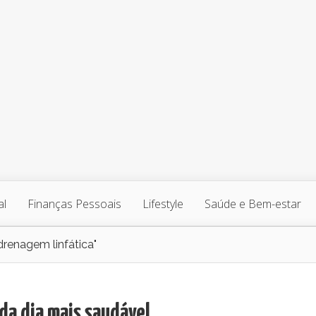
al
Finanças Pessoais
Lifestyle
Saúde e Bem-estar
drenagem linfática"
da dia mais saudável