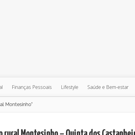
al
Finanças Pessoais
Lifestyle
Saúde e Bem-estar
ral Montesinho"
o rural Montesinho – Quinta dos Castanhei