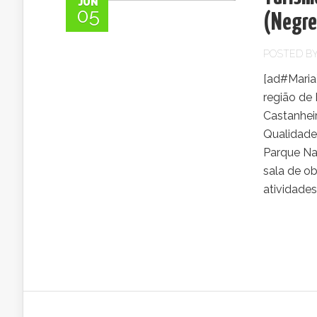
JUN
05
(Negre
POSTED B
[ad#Maria
região de 
Castanheir
Qualidade
Parque Nat
sala de ob
atividades:.