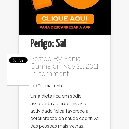
Perigo: Sal
Posted By
Sonia
Cunha
on Nov 21, 2011
|
1 comment
[ad#soniacunha]
Uma dieta rica em sódio
associada a baixos níveis de
actividade física favorece a
deterioração da saúde cognitiva
das pessoas mais velhas.