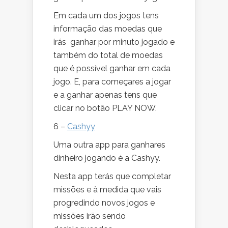
Em cada um dos jogos tens
informação das moedas que
irás ganhar por minuto jogado e
também do total de moedas
que é possível ganhar em cada
jogo. E, para começares a jogar
e a ganhar apenas tens que
clicar no botão PLAY NOW.
6 –
Cashyy
Uma outra app para ganhares
dinheiro jogando é a Cashyy.
Nesta app terás que completar
missões e à medida que vais
progredindo novos jogos e
missões irão sendo