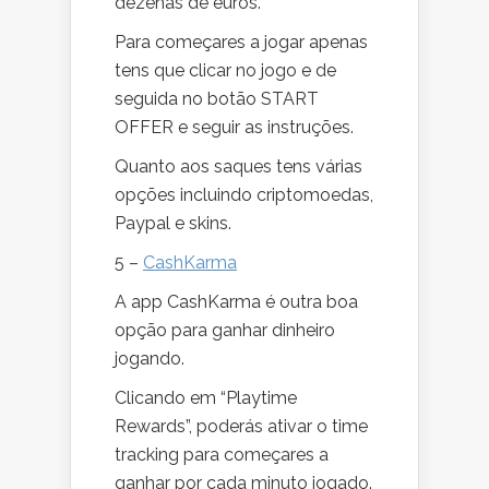
dezenas de euros.
Para começares a jogar apenas
tens que clicar no jogo e de
seguida no botão START
OFFER e seguir as instruções.
Quanto aos saques tens várias
opções incluindo criptomoedas,
Paypal e skins.
5 –
CashKarma
A app CashKarma é outra boa
opção para ganhar dinheiro
jogando.
Clicando em “Playtime
Rewards”, poderás ativar o time
tracking para começares a
ganhar por cada minuto jogado.