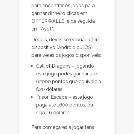
para encontrar os jogos para
ganhar dinheiro clicas em
OFFERWALLS, e de seguida,
em “AyeT”.
Depois, deves selecionar o teu
dispositivo (Android ou iOS)
para veres os jogos disponíveis:
Call of Dragons – jogando
este jogo podes ganhar até
62000 pontos que equivale a
620 dólares.
Prison Escape – este jogo
paga até 1600 pontos, ou
seja, 16 dólares.
Para começares a jogar tens