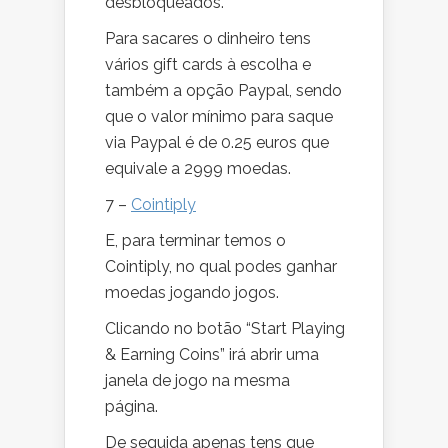
desbloqueados.
Para sacares o dinheiro tens
vários gift cards à escolha e
também a opção Paypal, sendo
que o valor mínimo para saque
via Paypal é de 0.25 euros que
equivale a 2999 moedas.
7 –
Cointiply
E, para terminar temos o
Cointiply, no qual podes ganhar
moedas jogando jogos.
Clicando no botão “Start Playing
& Earning Coins” irá abrir uma
janela de jogo na mesma
página.
De seguida apenas tens que