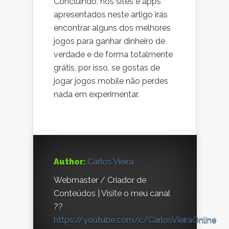
Concluindo, nos sites e apps
apresentados neste artigo irás
encontrar alguns dos melhores
jogos para ganhar dinheiro de
verdade e de forma totalmente
grátis, por isso, se gostas de
jogar jogos mobile não perdes
nada em experimentar.
Author:
Carlos Vieira
Webmaster / Criador de
Conteúdos | Visite o meu canal
??
https://youtube.com/c/CarlosVieiraOnline