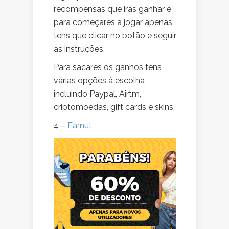
recompensas que irás ganhar e
para começares a jogar apenas
tens que clicar no botão e seguir
as instruções.
Para sacares os ganhos tens
várias opções à escolha
incluindo Paypal, Airtm,
criptomoedas, gift cards e skins.
4 –
Earnut