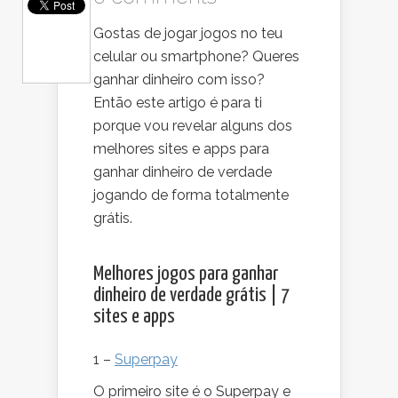
Gostas de jogar jogos no teu
celular ou smartphone? Queres
ganhar dinheiro com isso?
Então este artigo é para ti
porque vou revelar alguns dos
melhores sites e apps para
ganhar dinheiro de verdade
jogando de forma totalmente
grátis.
Melhores jogos para ganhar
dinheiro de verdade grátis | 7
sites e apps
1 –
Superpay
O primeiro site é o Superpay e