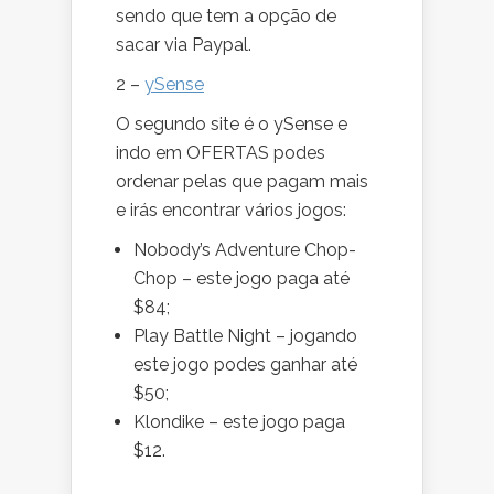
sendo que tem a opção de
sacar via Paypal.
2 –
ySense
O segundo site é o ySense e
indo em OFERTAS podes
ordenar pelas que pagam mais
e irás encontrar vários jogos:
Nobody’s Adventure Chop-
Chop – este jogo paga até
$84;
Play Battle Night – jogando
este jogo podes ganhar até
$50;
Klondike – este jogo paga
$12.