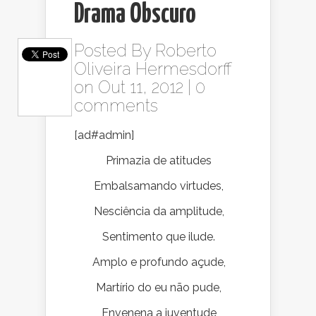
Drama Obscuro
Posted By
Roberto
Oliveira Hermesdorff
on Out 11, 2012 |
0
comments
[ad#admin]
Primazia de atitudes
Embalsamando virtudes,
Nesciência da amplitude,
Sentimento que ilude.
Amplo e profundo açude,
Martírio do eu não pude,
Envenena a juventude