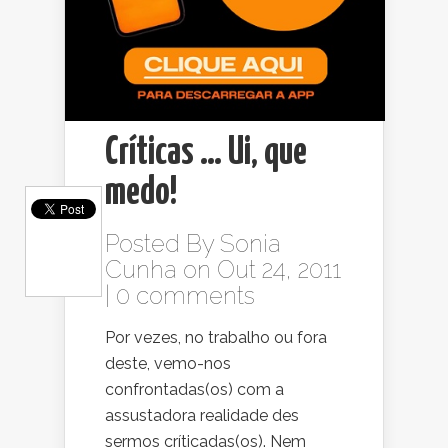
Críticas … Ui, que
medo!
Posted By
Sonia
Cunha
on Out 24, 2011
|
0 comments
Por vezes, no trabalho ou fora
deste, vemo-nos
confrontadas(os) com a
assustadora realidade des
sermos críticadas(os). Nem