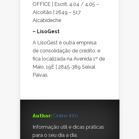
OFFICE | Escrit. 4.04 / 4.05 –
Alcoitão | 2649 – 517
Alcabideche
– LisoGest
A LisoGest é outra empresa
de consolidação de crédito, e
fica localizada na Avenida 1º de
Maio, 19E | 2845-389 Seixal
Paivas.
Author:
Online Info
Informação útil e dicas práticas
para o seu dia a dia.