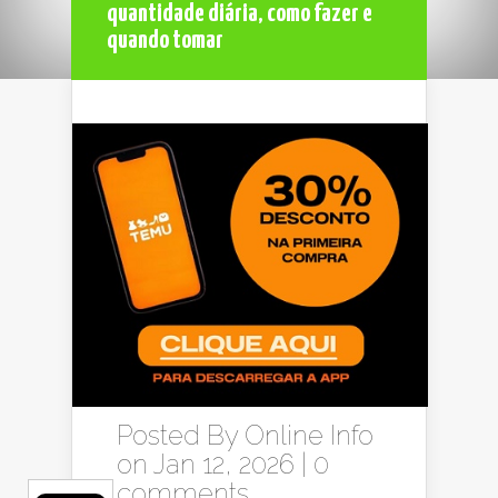
quantidade diária, como fazer e
quando tomar
Posted By
Online Info
on Jan 12, 2026 |
0
comments